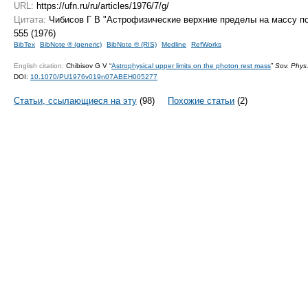
URL:
https://ufn.ru/ru/articles/1976/7/g/
Цитата:
Чибисов Г В "Астрофизические верхние пределы нa массу п
555 (1976)
BibTex
BibNote ® (generic)
BibNote ® (RIS)
Medline
RefWorks
English citation:
Chibisov G V “
Astrophysical upper limits on the photon rest mass
”
Sov. Phys
DOI:
10.1070/PU1976v019n07ABEH005277
Статьи, ссылающиеся на эту
(98)
Похожие статьи
(2)