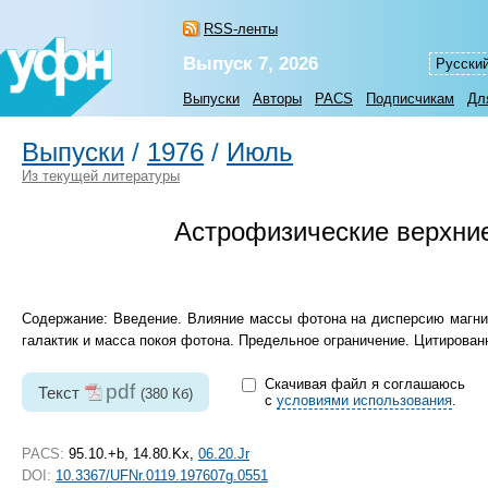
RSS-ленты
Выпуск 7, 2026
Русски
Выпуски
Авторы
PACS
Подписчикам
Дл
Выпуски
/
1976
/
Июль
Из текущей литературы
Астрофизические верхние
Содержание: Введение. Влияние массы фотона на дисперсию магнит
галактик и масса покоя фотона. Предельное ограничение. Цитирован
Скачивая файл я соглашаюсь
pdf
Текст
(380 Кб)
с
условиями использования
.
PACS:
95.10.+b, 14.80.Kx,
06.20.Jr
DOI:
10.3367/UFNr.0119.197607g.0551