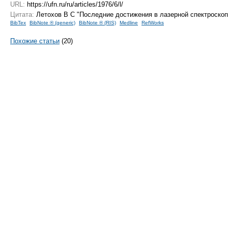
URL:
https://ufn.ru/ru/articles/1976/6/l/
Цитата:
Летохов В С "Последние достижения в лазерной спектроско
BibTex
BibNote ® (generic)
BibNote ® (RIS)
Medline
RefWorks
Похожие статьи
(20)