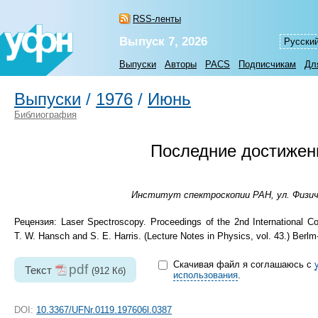
RSS-ленты
Выпуск 7, 2026
Русски
Выпуски
Авторы
PACS
Подписчикам
Дл
Выпуски
/
1976
/
Июнь
Библиография
Последние достижени
Институт спектроскопии РАН, ул. Физиче
Рецензия: Laser Spectroscopy. Proceedings of the 2nd International 
T. W. Hansch and S. E. Harris. (Lecture Notes in Physics, vol. 43.) Berlm
Скачивая файл я соглашаюсь с
pdf
Текст
(912 Кб)
использования
.
DOI:
10.3367/UFNr.0119.197606l.0387