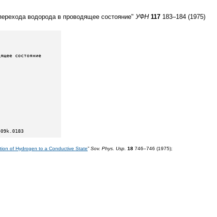
перехода водорода в проводящее состояние"
УФН
117
183–184 (1975)
509k.0183
sition of Hydrogen to a Conductive State
”
Sov. Phys. Usp.
18
746–746 (1975);