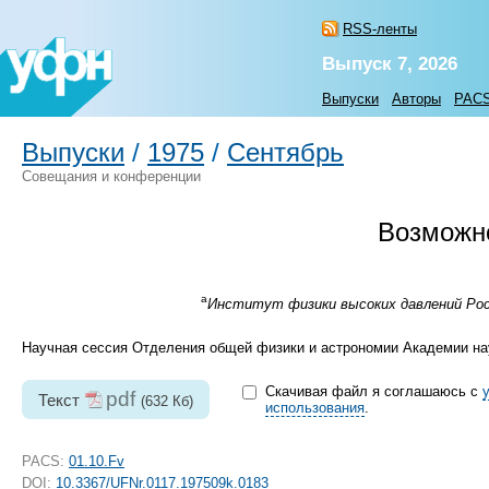
RSS-ленты
Выпуск 7, 2026
Выпуски
Авторы
PAC
Выпуски
/
1975
/
Сентябрь
Совещания и конференции
Возможно
а
Институт физики высоких давлений Росси
Научная сессия Отделения общей физики и астрономии Академии нау
Скачивая файл я соглашаюсь с
pdf
Текст
(632 Кб)
использования
.
PACS:
01.10.Fv
DOI:
10.3367/UFNr.0117.197509k.0183