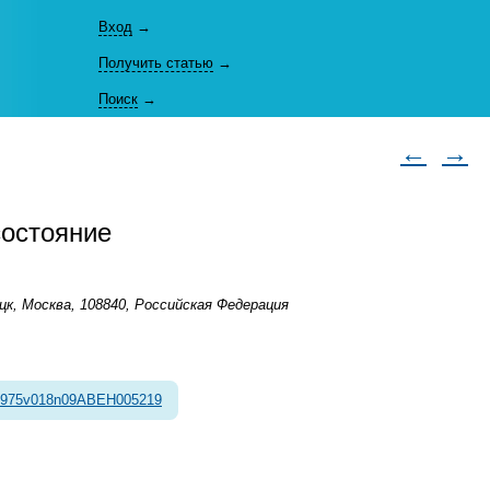
Вход
→
Получить статью
→
Поиск
→
←
→
состояние
к, Москва, 108840, Российская Федерация
1975v018n09ABEH005219