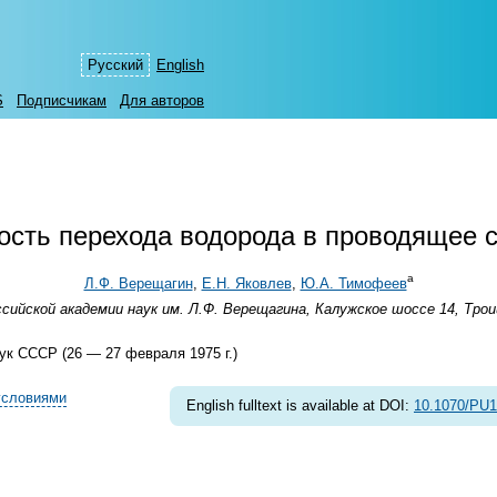
Русский
English
S
Подписчикам
Для авторов
сть перехода водорода в проводящее 
а
Л.Ф. Верещагин
,
Е.Н. Яковлев
,
Ю.А. Тимофеев
йской академии наук им. Л.Ф. Верещагина, Калужское шоссе 14, Троиц
к СССР (26 — 27 февраля 1975 г.)
условиями
English fulltext is available at DOI:
10.1070/PU