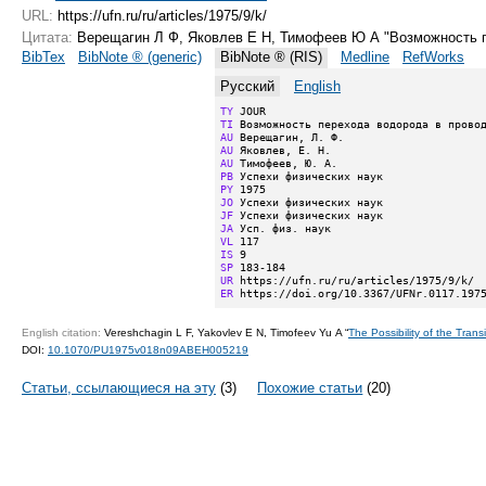
URL:
https://ufn.ru/ru/articles/1975/9/k/
Цитата:
Верещагин Л Ф, Яковлев Е Н, Тимофеев Ю А "Возможность 
BibTex
BibNote ® (generic)
BibNote ® (RIS)
Medline
RefWorks
Русский
English
TY
TI
AU
AU
AU
PB
PY
JO
JF
JA
VL
IS
SP
UR
ER
 https://doi.org/10.3367/UFNr.0117.197
English citation:
Vereshchagin L F, Yakovlev E N, Timofeev Yu A “
The Possibility of the Tran
DOI:
10.1070/PU1975v018n09ABEH005219
Статьи, ссылающиеся на эту
(3)
Похожие статьи
(20)