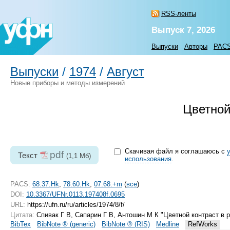
RSS-ленты
Выпуск 7, 2026
Выпуски
Авторы
PAC
Выпуски
/
1974
/
Август
Новые приборы и методы измерений
Цветной
Скачивая файл я соглашаюсь с
pdf
Текст
(1,1 Мб)
использования
.
PACS:
68.37.Hk
,
78.60.Hk
,
07.68.+m
(
все
)
DOI:
10.3367/UFNr.0113.197408f.0695
URL:
https://ufn.ru/ru/articles/1974/8/f/
Цитата:
Спивак Г В, Сапарин Г В, Антошин М К "Цветной контраст в 
BibTex
BibNote ® (generic)
BibNote ® (RIS)
Medline
RefWorks