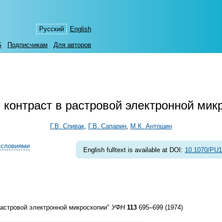
Русский
English
S
Подписчикам
Для авторов
 контраст в растровой электронной мик
Г.В. Спивак
,
Г.В. Сапарин
,
М.К. Антошин
условиями
English fulltext is available at DOI:
10.1070/PU
растровой электронной микроскопии"
УФН
113
695–699 (1974)