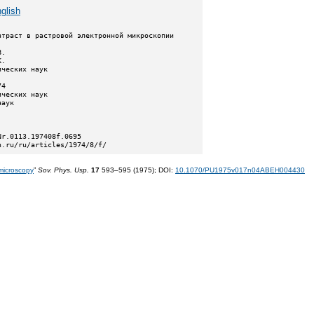
glish
n.ru/ru/articles/1974/8/f/
 microscopy
”
Sov. Phys. Usp.
17
593–595 (1975);
DOI:
10.1070/PU1975v017n04ABEH004430