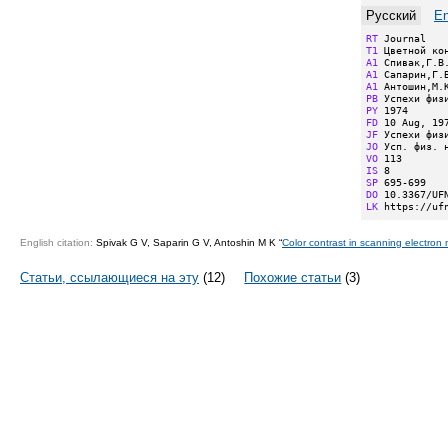
Русский
En
RT
T1
A1
A1
A1
PB
PY
FD
JF
JO
VO
IS
SP
DO
LK
 https://uf
English citation:
Spivak G V, Saparin G V, Antoshin M K “
Color contrast in scanning electron
Статьи, ссылающиеся на эту
(12)
Похожие статьи
(3)