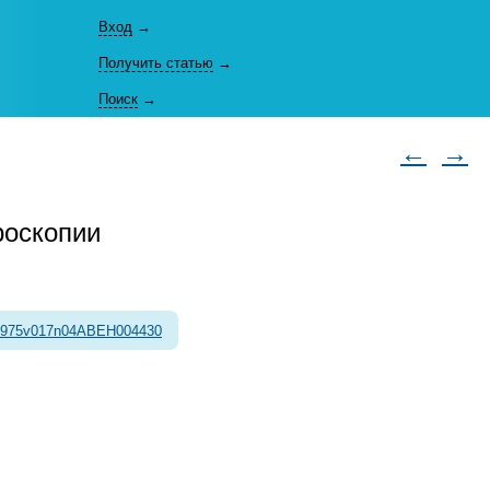
Вход
→
Получить статью
→
Поиск
→
←
→
роскопии
1975v017n04ABEH004430