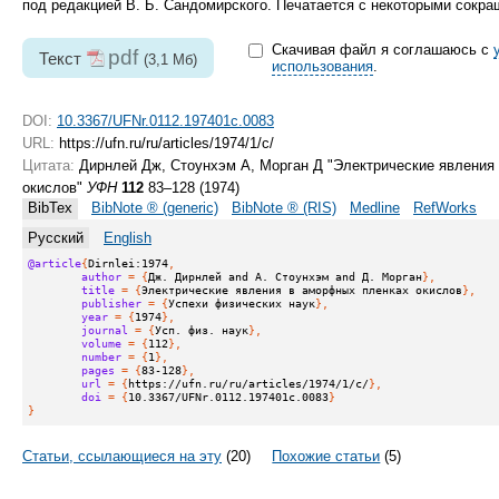
под редакцией В. Б. Сандомирского. Печатается с некоторыми сокр
Скачивая файл я соглашаюсь с
pdf
Текст
(3,1 Мб)
использования
.
DOI:
10.3367/UFNr.0112.197401c.0083
URL:
https://ufn.ru/ru/articles/1974/1/c/
Цитата:
Дирнлей Дж, Стоунхэм А, Морган Д "Электрические явления
окислов"
УФН
112
83–128 (1974)
BibTex
BibNote ® (generic)
BibNote ® (RIS)
Medline
RefWorks
Русский
English
@article
{
Dirnlei:1974
,
author
 = {
Дж. Дирнлей and А. Стоунхэм and Д. Морган
},
title
 = {
Электрические явления в аморфных пленках окислов
},
publisher
 = {
Успехи физических наук
},
year
 = {
1974
},
journal
 = {
Усп. физ. наук
},
volume
 = {
112
},
number
 = {
1
},
pages
 = {
83-128
},
url
 = {
https://ufn.ru/ru/articles/1974/1/c/
},
doi
 = {
10.3367/UFNr.0112.197401c.0083
}
}
Статьи, ссылающиеся на эту
(20)
Похожие статьи
(5)