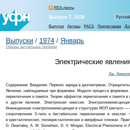
RSS-ленты
Выпуск 7, 2026
Русски
Выпуски
Авторы
PACS
Подписчикам
Дл
Выпуски
/
1974
/
Январь
Обзоры актуальных проблем
Электрические явлени
Дж. Дирнле
Содержание: Введение. Перенос заряда в диэлектриках. Отрицател
Явления, наблюдаемые при формовке. Модели процесса формовки. 
переключения и памяти. Теории эффектов переключения и памяти в 
и другие явления. Электронная эмиссия. Электролюминесценци
Инжекционная электролюминесценция в структурах МОП (металл — 
сопротивление S-типа и бистабильное переключение в окислах.
в кристаллических, поликристаллических и аморфных пленках. Прак
G. Dеаrnаlеу, А. М. Stоnеham, D. V. Morgan, Electrical Phenomena in 