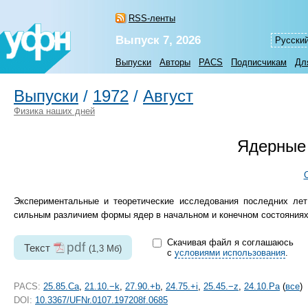
RSS-ленты
Выпуск 7, 2026
Русски
Выпуски
Авторы
PACS
Подписчикам
Дл
Выпуски
/
1972
/
Август
Физика наших дней
Ядерные
Экспериментальные и теоретические исследования последних лет
сильным различием формы ядер в начальном и конечном состояниях
Скачивая файл я соглашаюсь
pdf
Текст
(1,3 Мб)
с
условиями использования
.
PACS:
25.85.Ca
,
21.10.−k
,
27.90.+b
,
24.75.+i
,
25.45.−z
,
24.10.Pa
(
все
)
DOI:
10.3367/UFNr.0107.197208f.0685