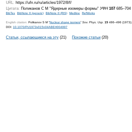
URL:
https://ufn.ru/ru/articles/1972/8/f/
Цитата:
Поликанов С М "Ядерные изомеры формы"
УФН
107
685–704 
BibTex
BibNote ® (generic)
BibNote ® (RIS)
Medline
RefWorks
English citation:
Polikanov S M “
Nuclear shape isomers
”
Sov. Phys. Usp.
15
486–496 (1973);
DOI:
10.1070/PU1973v015n04ABEH004997
Статьи, ссылающиеся на эту
(21)
Похожие статьи
(20)