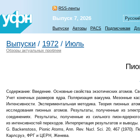
RSS-ленты
Выпуск 7, 2026
Русски
Выпуски
Авторы
PACS
Подписчикам
Дл
Выпуски
/
1972
/
Июль
Обзоры актуальных проблем
Пио
Содержание: Введение. Основные свойства экзотических атомов. Св
Учет конечных размеров ядра. Поляризация вакуума. Мезонные кас
Интенсивности. Экспериментальная методика. Теория пионных атом
исследования пионных атомов. Результаты, полученные из элект
соединениях. Результаты, полученные из сильного пион-ядерно
из интенсивностей переходов. Интерпретация результатов и выводы.
G. Backenstoss, Pionic Atoms, Ann. Rev. Nucl. Sci. 20, 467 (1970)
Карлсруэ, ФРГ и ЦЕРН, Женева.