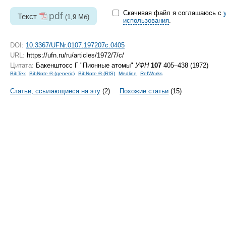
Скачивая файл я соглашаюсь с
pdf
Текст
(1,9 Мб)
использования
.
DOI:
10.3367/UFNr.0107.197207c.0405
URL:
https://ufn.ru/ru/articles/1972/7/c/
Цитата:
Бакенштосс Г "Пионные атомы"
УФН
107
405–438 (1972)
BibTex
BibNote ® (generic)
BibNote ® (RIS)
Medline
RefWorks
Статьи, ссылающиеся на эту
(2)
Похожие статьи
(15)