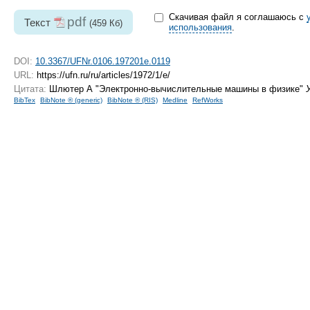
Скачивая файл я соглашаюсь с
pdf
Текст
(459 Кб)
использования
.
DOI:
10.3367/UFNr.0106.197201e.0119
URL:
https://ufn.ru/ru/articles/1972/1/e/
Цитата:
Шлютер А "Электронно-вычислительные машины в физике"
BibTex
BibNote ® (generic)
BibNote ® (RIS)
Medline
RefWorks