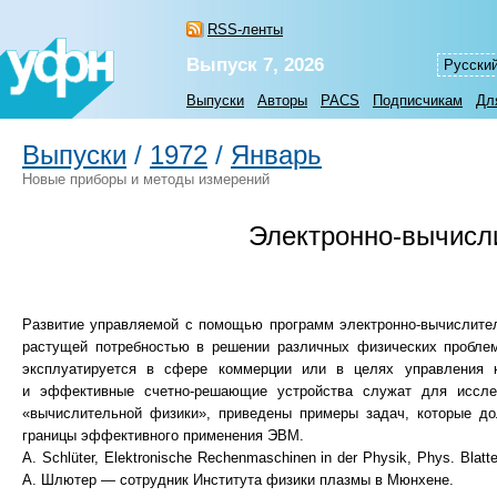
RSS-ленты
Выпуск 7, 2026
Русски
Выпуски
Авторы
PACS
Подписчикам
Дл
Выпуски
/
1972
/
Январь
Новые приборы и методы измерений
Электронно-вычисл
Развитие управляемой с помощью программ электронно-вычислител
растущей потребностью в решении различных физических пробле
эксплуатируется в сфере коммерции или в целях управления 
и эффективные счетно-решающие устройства служат для иссле
«вычислительной физики», приведены примеры задач, которые д
границы эффективного применения ЭВМ.
A. Sсhlüter, Elektronische Rechenmaschinen in der Physik, Phys. Blat
А. Шлютер — сотрудник Института физики плазмы в Мюнхене.