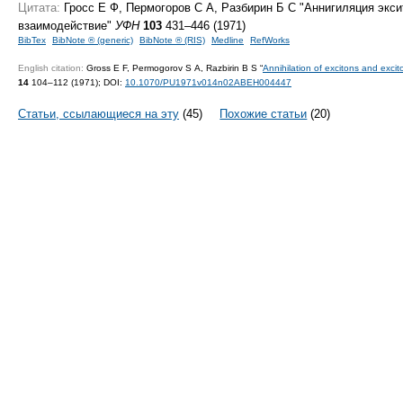
Цитата:
Гросс Е Ф, Пермогоров С А, Разбирин Б С "Аннигиляция экси
взаимодействие"
УФН
103
431–446 (1971)
BibTex
BibNote ® (generic)
BibNote ® (RIS)
Medline
RefWorks
English citation:
Gross E F, Permogorov S A, Razbirin B S “
Annihilation of excitons and exci
14
104–112 (1971);
DOI:
10.1070/PU1971v014n02ABEH004447
Статьи, ссылающиеся на эту
(45)
Похожие статьи
(20)