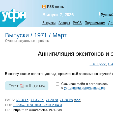
RSS-ленты
Выпуск 7, 2026
Русски
Выпуски
Авторы
PACS
Подписчикам
Дл
Выпуски
/
1971
/
Март
Обзоры актуальных проблем
Аннигиляция экситонов и 
Е.Ф. Гросс
,
С.
В основу статьи положен доклад, прочитанный авторами на научной
Скачивая файл я соглашаюсь
pdf
Текст
(1,8 Мб)
с
условиями использования
.
PACS:
63.20.Ls
,
71.35.Cc
,
71.20.Nr
,
71.20.Ps
(
все
)
DOI:
10.3367/UFNr.0103.197103b.0431
URL:
https://ufn.ru/ru/articles/1971/3/b/