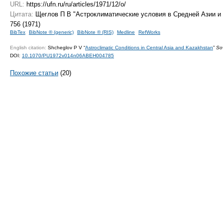
URL:
https://ufn.ru/ru/articles/1971/12/o/
Цитата:
Щеглов П В "Астроклиматические условия в Средней Азии и
756 (1971)
BibTex
BibNote ® (generic)
BibNote ® (RIS)
Medline
RefWorks
English citation:
Shcheglov P V “
Astroclimatic Conditions in Central Asia and Kazakhstan
”
So
DOI:
10.1070/PU1972v014n06ABEH004785
Похожие статьи
(20)