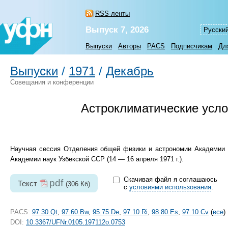
RSS-ленты
Выпуск 7, 2026
Русски
Выпуски
Авторы
PACS
Подписчикам
Дл
Выпуски
/
1971
/
Декабрь
Совещания и конференции
Астроклиматические усло
Научная сессия Отделения общей физики и астрономии Академии 
Академии наук Узбекской ССР (14 — 16 апреля 1971 г.).
Скачивая файл я соглашаюсь
pdf
Текст
(306 Кб)
с
условиями использования
.
PACS:
97.30.Qt
,
97.60.Bw
,
95.75.De
,
97.10.Ri
,
98.80.Es
,
97.10.Cv
(
все
)
DOI:
10.3367/UFNr.0105.197112o.0753