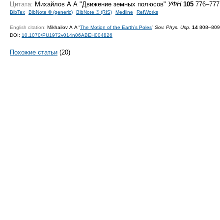
Цитата:
Михайлов А А "Движение земных полюсов"
УФН
105
776–777 
BibTex
BibNote ® (generic)
BibNote ® (RIS)
Medline
RefWorks
English citation:
Mikhailov A A “
The Motion of the Earth’s Poles
”
Sov. Phys. Usp.
14
808–809 
DOI:
10.1070/PU1972v014n06ABEH004826
Похожие статьи
(20)