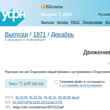
RSS-ленты
Выпуск 7, 2026
Русски
Выпуски
Авторы
PACS
Подписчикам
Дл
Выпуски
/
1971
/
Декабрь
Совещания и конференции
Движение
Научная сессия Отделения общей физики и астрономии и Отделения 
Скачивая файл я соглашаюсь
pdf
Текст
(262 Кб)
с
условиями использования
.
PACS:
91.10.Nj
,
91.32.De
,
91.40.Jk
,
93.30.Db
(
все
)
DOI:
10.3367/UFNr.0105.197112ad.0776
URL:
https://ufn.ru/ru/articles/1971/12/ad/