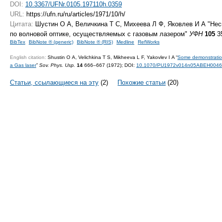
DOI:
10.3367/UFNr.0105.197110h.0359
URL:
https://ufn.ru/ru/articles/1971/10/h/
Цитата:
Шустин О А, Величкина Т С, Михеева Л Ф, Яковлев И А "Не
по волновой оптике, осуществляемых с газовым лазером"
УФН
105
35
BibTex
BibNote ® (generic)
BibNote ® (RIS)
Medline
RefWorks
English citation:
Shustin O A, Velichkina T S, Mikheeva L F, Yakovlev I A “
Some demonstration
a Gas laser
”
Sov. Phys. Usp.
14
666–667 (1972);
DOI:
10.1070/PU1972v014n05ABEH004
Статьи, ссылающиеся на эту
(2)
Похожие статьи
(20)