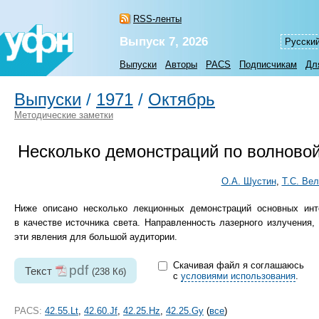
RSS-ленты
Выпуск 7, 2026
Русски
Выпуски
Авторы
PACS
Подписчикам
Дл
Выпуски
/
1971
/
Октябрь
Методические заметки
Несколько демонстраций по волновой
О.А. Шустин
,
Т.С. Ве
Ниже описано несколько лекционных демонстраций основных инт
в качестве источника света. Направленность лазерного излучения
эти явления для большой аудитории.
Скачивая файл я соглашаюсь
pdf
Текст
(238 Кб)
с
условиями использования
.
PACS:
42.55.Lt
,
42.60.Jf
,
42.25.Hz
,
42.25.Gy
(
все
)