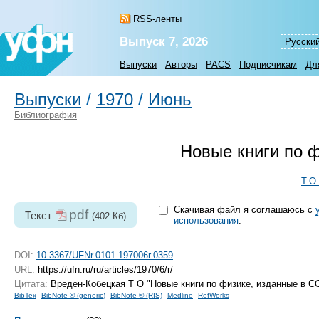
RSS-ленты
Выпуск 7, 2026
Русски
Выпуски
Авторы
PACS
Подписчикам
Дл
Выпуски
/
1970
/
Июнь
Библиография
Новые книги по 
Т.О
Скачивая файл я соглашаюсь с
pdf
Текст
(402 Кб)
использования
.
DOI:
10.3367/UFNr.0101.197006r.0359
URL:
https://ufn.ru/ru/articles/1970/6/r/
Цитата:
Вреден-Кобецкая Т О "Новые книги по физике, изданные в 
BibTex
BibNote ® (generic)
BibNote ® (RIS)
Medline
RefWorks