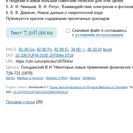
и геодезии и новой большой советский телескоп для этих целей.
5. А. И. Никишов, В. И. Ритус, Взаимодействие электронов и фотон
6. Б. В. Дерягин, Новые данные о сверхплотной воде.
Публикуется краткое содержание прочитанных докладов.
Скачивая файл я соглашаюсь
pdf
Текст
(305 Кб)
с
условиями использования
.
PACS:
82.30.Gg
,
82.80.Pv
,
82.80.Ej
,
34.80.−i
,
36.10.Dr
(
все
)
DOI:
10.3367/UFNr.0100.197004e.0719
URL:
https://ufn.ru/ru/articles/1970/4/e/
Цитата:
Гольданский В И "Некоторые новые применения физических 
719–721 (1970)
BibTex
BibNote ® (generic)
BibNote ® (RIS)
Medline
RefWorks
English citation:
Gol’danskii V I “
Some New Applications of Physical Methods in Chemistry
”
So
DOI:
10.1070/PU1970v013n02ABEH004214
Похожие статьи
(20)