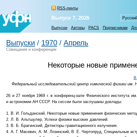
RSS-ленты
Выпуск 7, 2026
Русски
Выпуски
Авторы
PACS
Подписчикам
Дл
Выпуски
/
1970
/
Апрель
Совещания и конференции
Некоторые новые примене
В
Федеральный исследовательский центр химической физики им. Н.
26 и 27 ноября 1969 г. в конференц-зале Физического института 
и астрономии АН СССР. На сессии были заслушаны доклады:
1. В. И. Гольданский, Некоторые новые применения физических мето
2. Л. В. Альтшулер, Успехи физики высоких давлений.
3. В. Б. Брагинский, Детекторы гравитационного излучения.
4. А. Г. Масевич, А. М. Лозинский, В. Е. Чертопруд, Специальные 