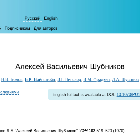
Русский
English
S
Подписчикам
Для авторов
Алексей Васильевич Шубников
Н.В. Белов
,
Б.К. Вайнштейн
,
З.Г. Пинскер
,
В.М. Фридкин
,
Л.А. Шувалов
условиями
English fulltext is available at DOI:
10.1070/PU
алов Л А "Алексей Васильевич Шубников"
УФН
102
519–520 (1970)