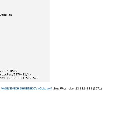
Nov 10;102(11):519-520
 VASIL’EVICH SHUBNIKOV (Obituary)
”
Sov. Phys. Usp.
13
832–833 (1971);