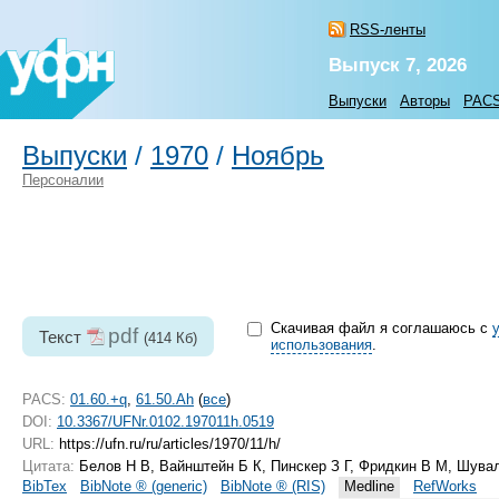
RSS-ленты
Выпуск 7, 2026
Выпуски
Авторы
PAC
Выпуски
/
1970
/
Ноябрь
Персоналии
Скачивая файл я соглашаюсь с
pdf
Текст
(414 Кб)
использования
.
PACS:
01.60.+q
,
61.50.Ah
(
все
)
DOI:
10.3367/UFNr.0102.197011h.0519
URL:
https://ufn.ru/ru/articles/1970/11/h/
Цитата:
Белов Н В, Вайнштейн Б К, Пинскер З Г, Фридкин В М, Шув
BibTex
BibNote ® (generic)
BibNote ® (RIS)
Medline
RefWorks