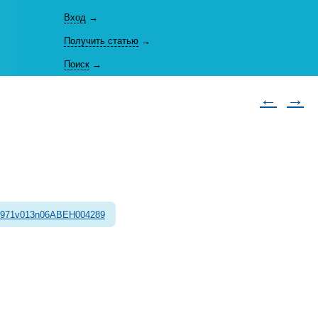
Вход
→
Получить статью
→
Поиск
→
←
→
1971v013n06ABEH004289