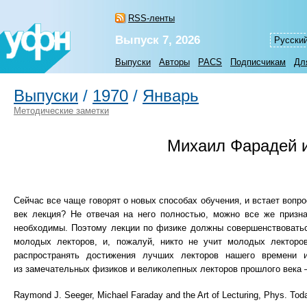
RSS-ленты
Выпуск 7, 2026
Русски
Выпуски
Авторы
PACS
Подписчикам
Дл
Выпуски
/
1970
/
Январь
Методические заметки
Михаил Фарадей и
Сейчас все чаще говорят о новых способах обучения, и встает вопро
век лекция? Не отвечая на него полностью, можно все же призна
необходимы. Поэтому лекции по физике должны совершенствоваться
молодых лекторов, и, пожалуй, никто не учит молодых лекторо
распространять достижения лучших лекторов нашего времени
из замечательных физиков и великолепных лекторов прошлого века
Raymond J. Seeger, Michael Faraday and the Art of Lecturing, Phys. To