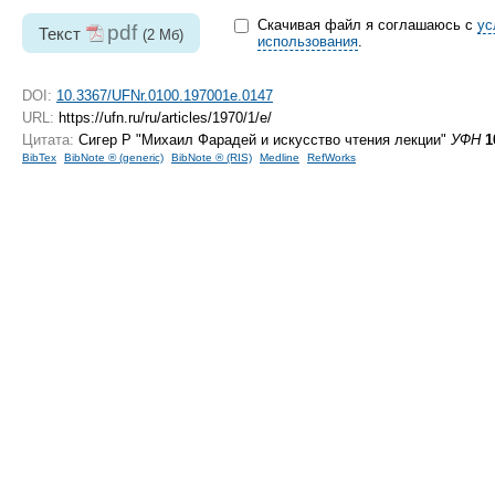
Скачивая файл я соглашаюсь с
ус
pdf
Текст
(2 Мб)
использования
.
DOI:
10.3367/UFNr.0100.197001e.0147
URL:
https://ufn.ru/ru/articles/1970/1/e/
Цитата:
Сигер Р "Михаил Фарадей и искусство чтения лекции"
УФН
1
BibTex
BibNote ® (generic)
BibNote ® (RIS)
Medline
RefWorks