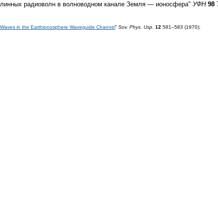
хдлинных радиоволн в волноводном канале Земля — ионосфера"
УФН
98
7
o Waves in the Earthionosphere Waveguide Channel
”
Sov. Phys. Usp.
12
581–583 (1970);