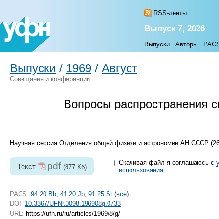
RSS-ленты
Выпуск 7, 2026
Выпуски
Авторы
PAC
Выпуски
/
1969
/
Август
Совещания и конференции
Вопросы распространения 
Научная сессия Отделения общей физики и астрономии АН СССР (26 
Скачивая файл я соглашаюсь с
pdf
Текст
(877 Кб)
использования
.
PACS:
94.20.Bb
,
41.20.Jb
,
91.25.St
(
все
)
DOI:
10.3367/UFNr.0098.196908g.0733
URL:
https://ufn.ru/ru/articles/1969/8/g/