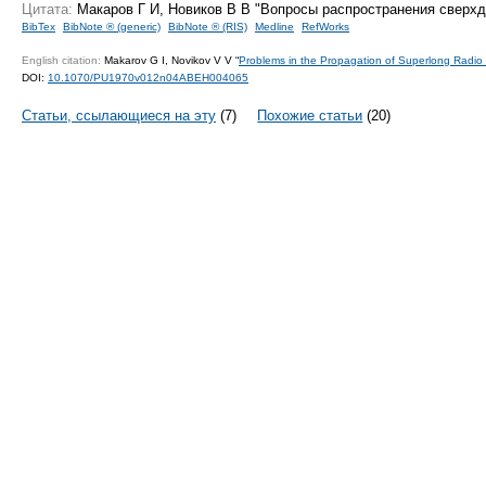
Цитата:
Макаров Г И, Новиков В В "Вопросы распространения свер
BibTex
BibNote ® (generic)
BibNote ® (RIS)
Medline
RefWorks
English citation:
Makarov G I, Novikov V V “
Problems in the Propagation of Superlong Radi
DOI:
10.1070/PU1970v012n04ABEH004065
Статьи, ссылающиеся на эту
(7)
Похожие статьи
(20)