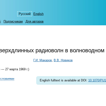
Русский
English
S
Подписчикам
Для авторов
сверхдлинных радиоволн в волноводном
Г.И. Макаров
,
В.В. Новиков
— 27 марта 1969 г.)
условиями
English fulltext is available at DOI:
10.1070/PU