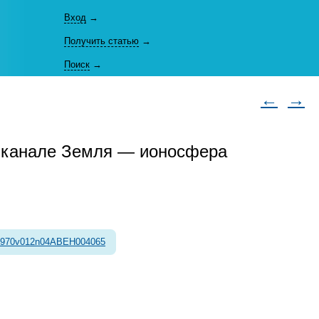
Вход
→
Получить статью
→
Поиск
→
←
→
 канале Земля — ионосфера
1970v012n04ABEH004065