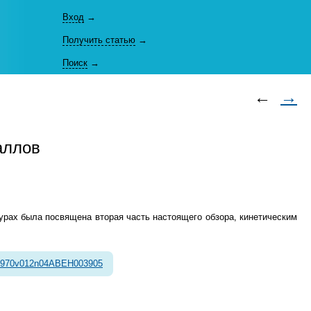
Вход
→
Получить статью
→
Поиск
→
←
→
аллов
урах была посвящена вторая часть настоящего обзора, кинетическим
1970v012n04ABEH003905