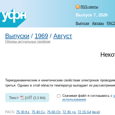
RSS-ленты
Выпуск 7, 2026
Выпуски
Авторы
PAC
Выпуски
/
1969
/
Август
Обзоры актуальных проблем
Неко
Термодинамическим и кинетическим свойствам электронов проводимо
третья. Однако в этой области температур выпадает из рассмотрен
Скачивая файл я соглашаюсь с
pdf
Текст
(3,3 Мб)
использования
.
PACS:
75.30.Kz
,
75.40.Cx
,
75.60.Ch
,
72.30.+q
,
72.15.Gd
(
все
)