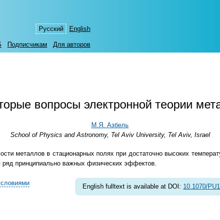
Русский
English
S
Подписчикам
Для авторов
торые вопросы электронной теории мет
М.Я. Азбель
School of Physics and Astronomy, Tel Aviv University, Tel Aviv, Israel
сти металлов в стационарных полях при достаточно высоких температ
ия ряд принципиально важных физических эффектов.
условиями
English fulltext is available at DOI:
10.1070/PU