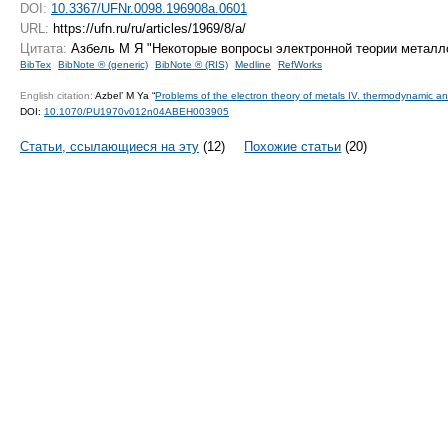
DOI:
10.3367/UFNr.0098.196908a.0601
URL:
https://ufn.ru/ru/articles/1969/8/a/
Цитата:
Азбель М Я "Некоторые вопросы электронной теории метал
BibTex
BibNote ® (generic)
BibNote ® (RIS)
Medline
RefWorks
English citation:
Azbel’ M Ya “
Problems of the electron theory of metals IV. thermodynamic and 
DOI:
10.1070/PU1970v012n04ABEH003905
Статьи, ссылающиеся на эту
(12)
Похожие статьи
(20)