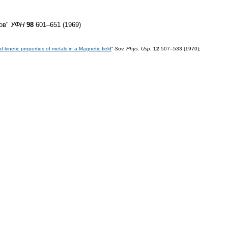
лов"
УФН
98
601–651 (1969)
kinetic properties of metals in a Magnetic field
”
Sov. Phys. Usp.
12
507–533 (1970);