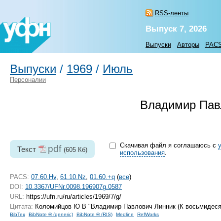
RSS-ленты
Выпуск 7, 2026
Выпуски
Авторы
PAC
Выпуски
/
1969
/
Июль
Персоналии
Владимир Павл
Скачивая файл я соглашаюсь с
pdf
Текст
(605 Кб)
использования
.
PACS:
07.60.Hv
,
61.10.Nz
,
01.60.+q
(
все
)
DOI:
10.3367/UFNr.0098.196907g.0587
URL:
https://ufn.ru/ru/articles/1969/7/g/
Цитата:
Коломийцов Ю В "Владимир Павлович Линник (К восьмидеся
BibTex
BibNote ® (generic)
BibNote ® (RIS)
Medline
RefWorks