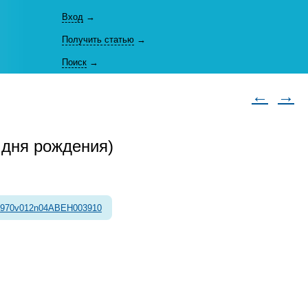
Вход
→
Получить статью
→
Поиск
→
←
→
 дня рождения)
1970v012n04ABEH003910