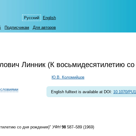
Русский
English
S
Подписчикам
Для авторов
ович Линник (К восьмидесятилетию со
Ю.В. Коломийцов
условиями
English fulltext is available at DOI:
10.1070/PU
тилетию со дня рождения)"
УФН
98
587–589 (1969)