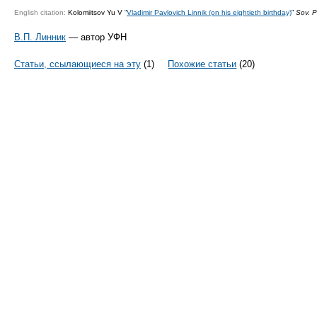
English citation:
Kolomiitsov Yu V “
Vladimir Pavlovich Linnik (on his eightieth birthday)
”
Sov. P
В.П. Линник
— автор УФН
Статьи, ссылающиеся на эту
(1)
Похожие статьи
(20)