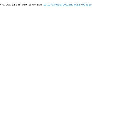
hys. Usp.
12
588–589 (1970);
DOI:
10.1070/PU1970v012n04ABEH003910