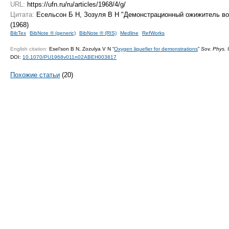
URL:
https://ufn.ru/ru/articles/1968/4/g/
Цитата:
Есельсон Б Н, Зозуля В Н "Демонстрационный ожижитель в
(1968)
BibTex
BibNote ® (generic)
BibNote ® (RIS)
Medline
RefWorks
English citation:
Esel’son B N, Zozulya V N “
Oxygen liquefier for demonstrations
”
Sov. Phys. 
DOI:
10.1070/PU1968v011n02ABEH003817
Похожие статьи
(20)