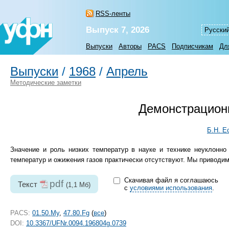
RSS-ленты
Выпуск 7, 2026
Русски
Выпуски
Авторы
PACS
Подписчикам
Дл
Выпуски
/
1968
/
Апрель
Методические заметки
Демонстрацион
Б.Н. Е
Значение и роль низких температур в науке и технике неуклонно
температур и ожижения газов практически отсутствуют. Мы приводи
Скачивая файл я соглашаюсь
pdf
Текст
(1,1 Мб)
с
условиями использования
.
PACS:
01.50.My
,
47.80.Fg
(
все
)
DOI:
10.3367/UFNr.0094.196804g.0739