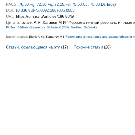
PACS:
76.50.+g
,
72.30.+q
,
72.15.−v
,
75.50.Cc
,
75.30.Ds
(
все
)
DOI:
10.3367/UFNr.0092.196708b.0583
URL:
https://ufn.ru/ru/articles/1967/8/b/
Цитата:
Бланк А Я, Каганов М И "Ферромагнитный резонанс и плазм
BibTex
BibNote ® (generic)
BibNote ® (RIS)
Medline
RefWorks
English citation:
Blank A Ya, Kaganov M I “
Ferromagnetic resonance and plasma effects in m
Статьи, ссылающиеся на эту
(17)
Похожие статьи
(20)