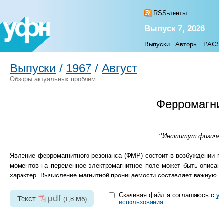
RSS-ленты
Выпуск 7, 2026
Выпуски
Авторы
PAC
Выпуски
/
1967
/
Август
Обзоры актуальных проблем
Ферромагни
а
Институт физическ
Явление ферромагнитного резонанса (ФМР) состоит в возбуждении 
моментов на переменное электромагнитное поле может быть описан
характер. Вычисление магнитной проницаемости составляет важную 
Скачивая файл я соглашаюсь с
pdf
Текст
(1,8 Мб)
использования
.