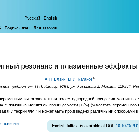
Русский
English
S
Подписчикам
Для авторов
тный резонанс и плазменные эффекты 
а
А.Я. Бланк
,
М.И. Каганов
их проблем им. П.Л. Капицы РАН, ул. Косыгина 2, Москва, 119334, Ро
переменным высокочастотным полем однородной прецессии магнитных 
а с помощью магнитной проницаемости μ (ω) (ω-частота переменного п
задачу теории ФМР и может быть произведено различными способами в 
условиями
English fulltext is available at DOI:
10.1070/PU