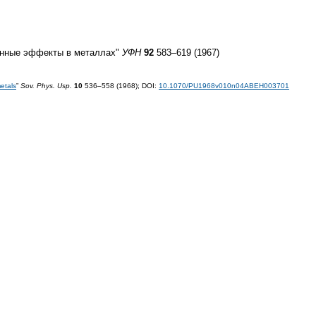
енные эффекты в металлах"
УФН
92
583–619 (1967)
etals
”
Sov. Phys. Usp.
10
536–558 (1968);
DOI:
10.1070/PU1968v010n04ABEH003701