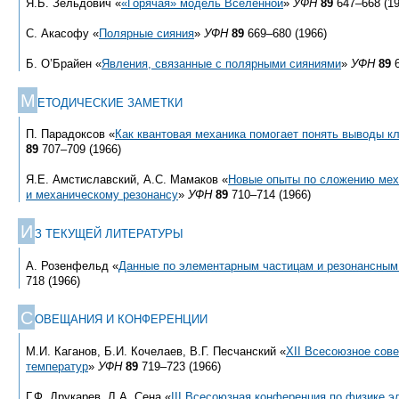
Я.Б. Зельдович «
«Горячая» модель Вселенной
»
УФН
89
647–668 (19
С. Акасофу «
Полярные сияния
»
УФН
89
669–680 (1966)
Б. О’Брайен «
Явления, связанные с полярными сияниями
»
УФН
89
6
М
ЕТОДИЧЕСКИЕ ЗАМЕТКИ
П. Парадоксов «
Как квантовая механика помогает понять выводы к
89
707–709 (1966)
Я.Е. Амстиславский, А.С. Мамаков «
Новые опыты по сложению мех
и механическому резонансу
»
УФН
89
710–714 (1966)
И
З ТЕКУЩЕЙ ЛИТЕРАТУРЫ
А. Розенфельд «
Данные по элементарным частицам и резонансным
718 (1966)
С
ОВЕЩАНИЯ И КОНФЕРЕНЦИИ
М.И. Каганов, Б.И. Кочелаев, В.Г. Песчанский «
XII Всесоюзное сов
температур
»
УФН
89
719–723 (1966)
Г.Ф. Друкарев, Л.А. Сена «
III Всесоюзная конференция по физике э