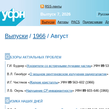
RSS-ленты
Выпуск 7, 2026
Русски
Выпуски
Авторы
PACS
Подписчикам
Дл
Выпуски
/
1966
/
Август
О
БЗОРЫ АКТУАЛЬНЫХ ПРОБЛЕМ
Г.И. Будкер «
Ускорители со встречными пучками частиц
»
УФН
89
53
В.Л. Гинзбург «
О мощном рентгеновском излучении радиогалактик
И.Г. Чистяков «
Жидкие кристаллы
»
УФН
89
563–602 (1966)
Л.Б. Окунь «
Нарушение
CP
-инвариантности
»
УФН
89
603–646 (1966)
Ф
ИЗИКА НАШИХ ДНЕЙ