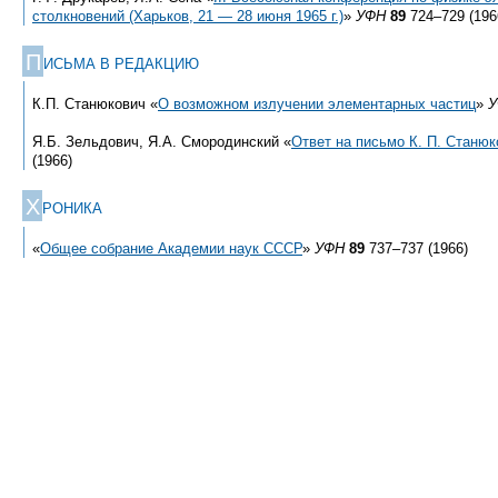
столкновений (Харьков, 21 — 28 июня 1965 г.)
»
УФН
89
724–729 (196
П
ИСЬМА В РЕДАКЦИЮ
К.П. Станюкович «
О возможном излучении элементарных частиц
»
У
Я.Б. Зельдович, Я.А. Смородинский «
Ответ на письмо К. П. Станюк
(1966)
Х
РОНИКА
«
Общее собрание Академии наук СССР
»
УФН
89
737–737 (1966)