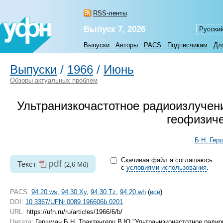
RSS-ленты
Выпуск 7, 2026
Русски
Выпуски
Авторы
PACS
Подписчикам
Дл
Выпуски
/
1966
/
Июнь
Обзоры актуальных проблем
Ультранизкочастотное радиоизлучени
геофизич
Б.Н. Гер
Скачивая файл я соглашаюсь
pdf
Текст
(2,6 Мб)
с
условиями использования
.
PACS:
94.20.ws
,
94.30.Xy
,
94.30.Tz
,
94.20.wh
(
все
)
DOI:
10.3367/UFNr.0089.196606b.0201
URL:
https://ufn.ru/ru/articles/1966/6/b/
Цитата:
Гершман Б Н, Трахтенгерц В Ю "Ультранизкочастотное радио