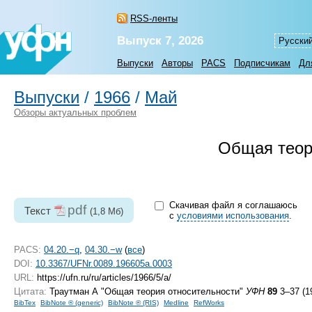
RSS-ленты
Выпуск 7, 2026
Русски
Выпуски
Авторы
PACS
Подписчикам
Дл
Выпуски
/
1966
/
Май
Обзоры актуальных проблем
Общая теор
Скачивая файл я соглашаюсь
pdf
Текст
(1,8 Мб)
с
условиями использования
.
PACS:
04.20.−q
,
04.30.−w
(
все
)
DOI:
10.3367/UFNr.0089.196605a.0003
URL:
https://ufn.ru/ru/articles/1966/5/a/
Цитата:
Траутман А "Общая теория относительности"
УФН
89
3–37 (1
BibTex
BibNote ® (generic)
BibNote ® (RIS)
Medline
RefWorks