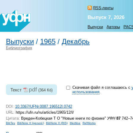
RSS-ленты
Выпуск 7, 2026
Выпуски
Авторы
PAC
Выпуски
/
1965
/
Декабрь
Библиография
Скачивая файл я соглашаюсь с
pdf
Текст
(364 Кб)
использования
.
DOI:
10.3367/UFNr.0087.196512l.0742
URL:
https://ufn.ru/ru/articles/1965/12/l/
Цитата:
Вреден-Кобецкая Т О "Новые книги по физике"
УФН
87
742–74
BibTex
BibNote ® (generic)
BibNote ® (RIS)
Medline
RefWorks