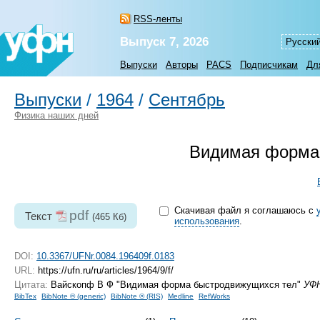
RSS-ленты
Выпуск 7, 2026
Русски
Выпуски
Авторы
PACS
Подписчикам
Дл
Выпуски
/
1964
/
Сентябрь
Физика наших дней
Видимая форма
Скачивая файл я соглашаюсь с
pdf
Текст
(465 Кб)
использования
.
DOI:
10.3367/UFNr.0084.196409f.0183
URL:
https://ufn.ru/ru/articles/1964/9/f/
Цитата:
Вайскопф В Ф "Видимая форма быстродвижущихся тел"
УФ
BibTex
BibNote ® (generic)
BibNote ® (RIS)
Medline
RefWorks