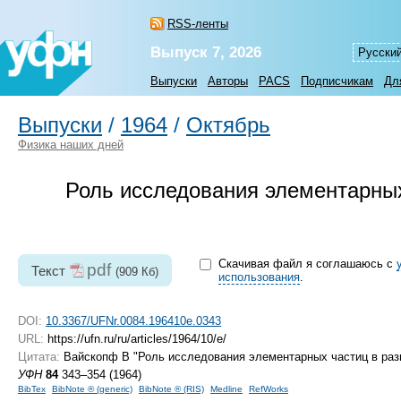
RSS-ленты
Выпуск 7, 2026
Русски
Выпуски
Авторы
PACS
Подписчикам
Дл
Выпуски
/
1964
/
Октябрь
Физика наших дней
Роль исследования элементарных
Скачивая файл я соглашаюсь с
pdf
Текст
(909 Кб)
использования
.
DOI:
10.3367/UFNr.0084.196410e.0343
URL:
https://ufn.ru/ru/articles/1964/10/e/
Цитата:
Вайскопф В "Роль исследования элементарных частиц в раз
УФН
84
343–354 (1964)
BibTex
BibNote ® (generic)
BibNote ® (RIS)
Medline
RefWorks