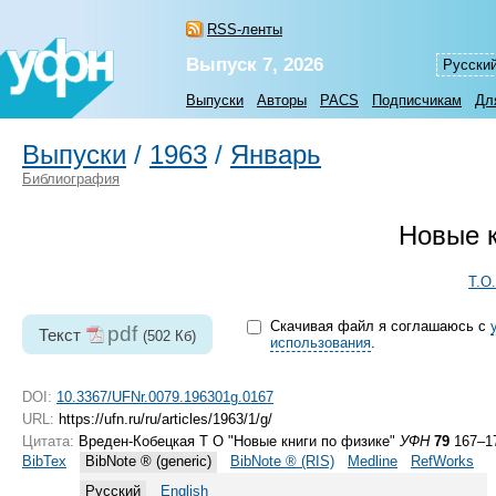
RSS-ленты
Выпуск 7, 2026
Русски
Выпуски
Авторы
PACS
Подписчикам
Дл
Выпуски
/
1963
/
Январь
Библиография
Новые к
Т.О
Скачивая файл я соглашаюсь с
pdf
Текст
(502 Кб)
использования
.
DOI:
10.3367/UFNr.0079.196301g.0167
URL:
https://ufn.ru/ru/articles/1963/1/g/
Цитата:
Вреден-Кобецкая Т О "Новые книги по физике"
УФН
79
167–17
BibTex
BibNote ® (generic)
BibNote ® (RIS)
Medline
RefWorks
Русский
English