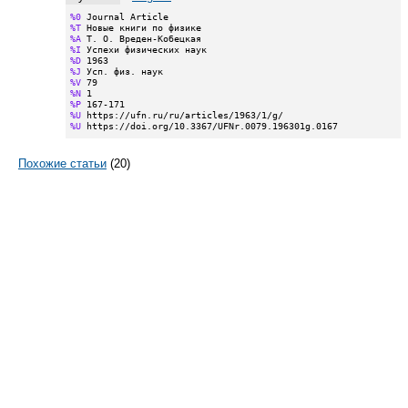
%0
%T
%A
%I
%D
%J
%V
%N
%P
%U
%U
 https://doi.org/10.3367/UFNr.0079.196301g.0167
Похожие статьи
(20)