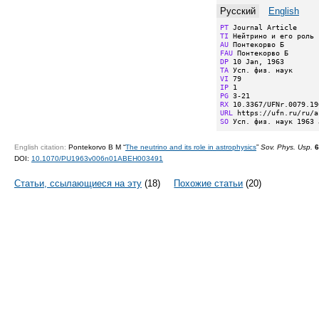
Русский
English
PT
TI
AU
FAU
DP
TA
VI
IP
PG
RX
URL
SO
 Усп. физ. наук 1963 
English citation:
Pontekorvo B M “
The neutrino and its role in astrophysics
”
Sov. Phys. Usp.
6
DOI:
10.1070/PU1963v006n01ABEH003491
Статьи, ссылающиеся на эту
(18)
Похожие статьи
(20)