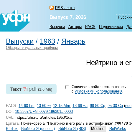
RSS-ленты
Выпуск 7, 2026
Русски
Выпуски
Авторы
PACS
Подписчикам
Дл
Выпуски
/
1963
/
Январь
Обзоры актуальных проблем
Нейтрино и ег
Скачивая файл я соглашаюсь
pdf
Текст
(1,6 Мб)
с
условиями использования
.
PACS:
14.60.Lm
,
13.60.−r
,
12.15.Mm
,
13.66.−a
,
98.80.Cq
,
95.30.Cq
(
все
DOI:
10.3367/UFNr.0079.196301a.0003
URL:
https://ufn.ru/ru/articles/1963/1/a/
Цитата:
Понтекорво Б "Нейтрино и его роль в астрофизике"
УФН
79
3–
BibTex
BibNote ® (generic)
BibNote ® (RIS)
Medline
RefWorks