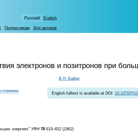
Русский
English
S
Подписчикам
Для авторов
вия электронов и позитронов при боль
В.Н. Байер
условиями
English fulltext is available at DOI:
10.1070/PU
льших энергиях"
УФН
78
619–652 (1962)