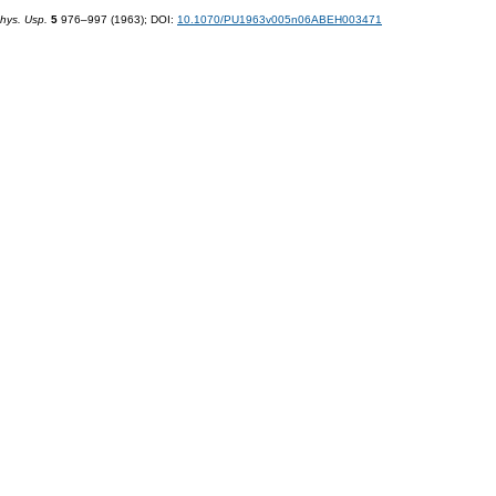
hys. Usp.
5
976–997 (1963);
DOI:
10.1070/PU1963v005n06ABEH003471