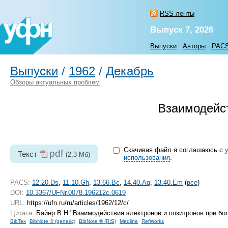
RSS-ленты
Выпуск 7, 2026
Выпуски
Авторы
PAC
Выпуски
/
1962
/
Декабрь
Обзоры актуальных проблем
Взаимодейст
Скачивая файл я соглашаюсь с
pdf
Текст
(2,3 Мб)
использования
.
PACS:
12.20.Ds
,
11.10.Gh
,
13.66.Bc
,
14.40.Aq
,
13.40.Em
(
все
)
DOI:
10.3367/UFNr.0078.196212c.0619
URL:
https://ufn.ru/ru/articles/1962/12/c/
Цитата:
Байер В Н "Взаимодействия электронов и позитронов при бо
BibTex
BibNote ® (generic)
BibNote ® (RIS)
Medline
RefWorks