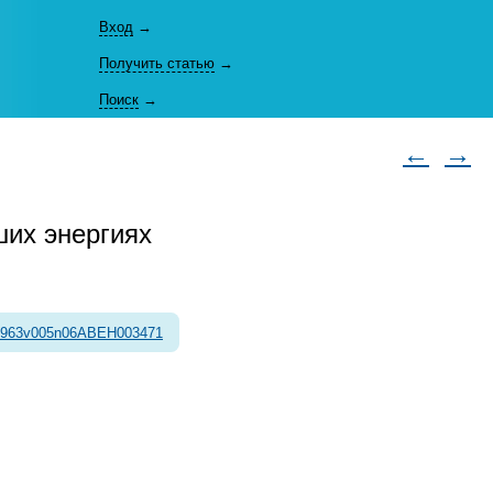
Вход
→
Получить статью
→
Поиск
→
←
→
ших энергиях
1963v005n06ABEH003471