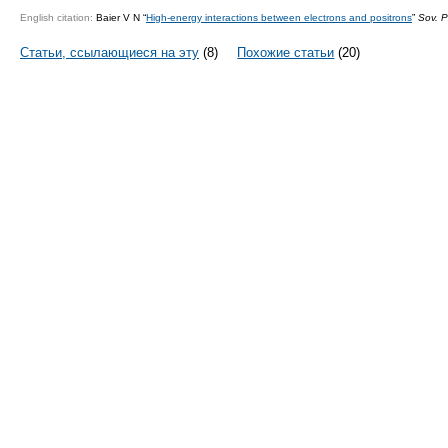
English citation:
Baier V N “
High-energy interactions between electrons and positrons
”
Sov. P
Статьи, ссылающиеся на эту
(8)
Похожие статьи
(20)