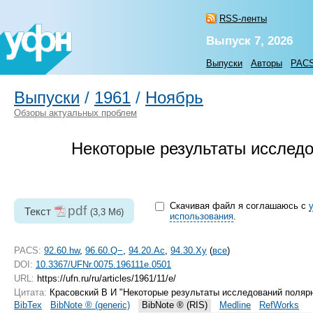
RSS-ленты
Выпуск 7, 2026
Выпуски
Авторы
PAC
Выпуски
/
1961
/
Ноябрь
Обзоры актуальных проблем
Некоторые результаты исследо
Скачивая файл я соглашаюсь с
pdf
Текст
(3,3 Мб)
использования
.
PACS:
92.60.hw
,
96.60.Q−
,
94.20.Ac
,
94.30.Xy
(
все
)
DOI:
10.3367/UFNr.0075.196111e.0501
URL:
https://ufn.ru/ru/articles/1961/11/e/
Цитата:
Красовский В И "Некоторые результаты исследований полярн
BibTex
BibNote ® (generic)
BibNote ® (RIS)
Medline
RefWorks