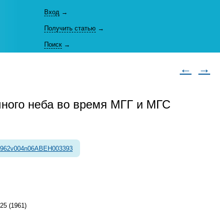
Вход
→
Получить статью
→
Поиск
→
←
→
чного неба во время МГГ и МГС
1962v004n06ABEH003393
25 (1961)