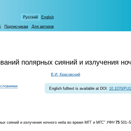
Русский
English
S
Подписчикам
Для авторов
ваний полярных сияний и излучения но
В.И. Красовский
условиями
English fulltext is available at DOI:
10.1070/PU
ых сияний и излучения ночного неба во время МГГ и МГС"
УФН
75
501–5