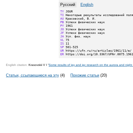
Русский
English
TY
TI
AU
PB
PY
JO
JF
JA
VL
IS
SP
UR
ER
 https://doi.org/10.3367/UFNr.0075.196
English citation:
Krasovskii V I “
Some results of igy and igc research on the aurora and night
Статьи, ссылающиеся на эту
(4)
Похожие статьи
(20)