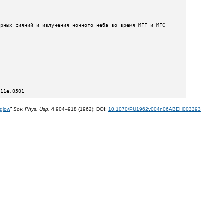
111e.0501
 glow
”
Sov. Phys. Usp.
4
904–918 (1962);
DOI:
10.1070/PU1962v004n06ABEH003393