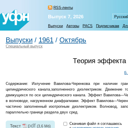
RSS-ленты
Выпуск 7, 2026
Русски
Выпуски
Авторы
PACS
Подписчикам
Дл
Выпуски
/
1961
/
Октябрь
Специальный выпуск
Теория эффекта В
Б
Содержание: Излучение Вавилова-Черенкова при наличии гра
цилиндрического канала,заполненного диэлектриком. Движение т
движущихся по оси цилиндрического канала. Эффект Вавилова—Чер
в волноводе, нагруженном диафрагмами. Эффект Вавилова—Черенко
частично заполненный изотропным диэлектриком. Волновод, зап
параллельно границе раздела двух сред.
Скачивая файл я соглашаюсь
pdf
Текст
(3,6 Мб)
с
условиями использования
.