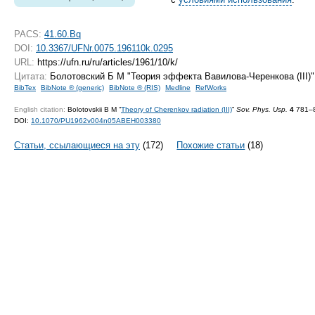
PACS:
41.60.Bq
DOI:
10.3367/UFNr.0075.196110k.0295
URL:
https://ufn.ru/ru/articles/1961/10/k/
Цитата:
Болотовский Б М "Теория эффекта Вавилова-Черенкова (III)
BibTex
BibNote ® (generic)
BibNote ® (RIS)
Medline
RefWorks
English citation:
Bolotovskii B M “
Theory of Cherenkov radiation (III)
”
Sov. Phys. Usp.
4
781–8
DOI:
10.1070/PU1962v004n05ABEH003380
Статьи, ссылающиеся на эту
(172)
Похожие статьи
(18)