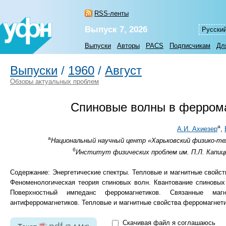
RSS-ленты
Выпуск 7, 2026
Русски
Выпуски
Авторы
PACS
Подписчикам
Дл
Выпуски
/
1960
/
Август
Обзоры актуальных проблем
Спиновые волны в феррома
а
А.И. Ахиезер
,
а
Национальный научный центр «Харьковский физико-тех
б
Институт физических проблем им. П.Л. Капицы
Содержание: Энергетические спектры. Тепловые и магнитные свойс
Феноменологическая теория спиновых волн. Квантование спиновых
Поверхностный импеданс ферромагнетиков. Связанные магни
антиферромагнетиков. Тепловые и магнитные свойства ферромагнети
Скачивая файл я соглашаюсь