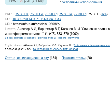
pdf
Текст
(2,4 Мб)
с
условиями использования
.
PACS:
75.30.Ds
,
75.50.Ee
,
76.50.+g
,
75.80.+q
,
72.30.+q
, 75.30.C (
все
)
DOI:
10.3367/UFNr.0071.196008a.0533
URL:
https://ufn.ru/ru/articles/1960/8/a/
Цитата:
Ахиезер А И, Барьяхтар В Г, Каганов М И "Спиновые волны 
и антиферромагнетиках I"
УФН
71
533–579 (1960)
BibTex
BibNote ® (generic)
BibNote ® (RIS)
Medline
RefWorks
English citation:
Akhiezer A I, Bar’yakhtar V G, Kaganov M I “
Spin waves in ferromagnets and
3
567–592 (1961);
DOI:
10.1070/PU1961v003n04ABEH003309
Статьи, ссылающиеся на эту
(134)
Похожие статьи
(20)