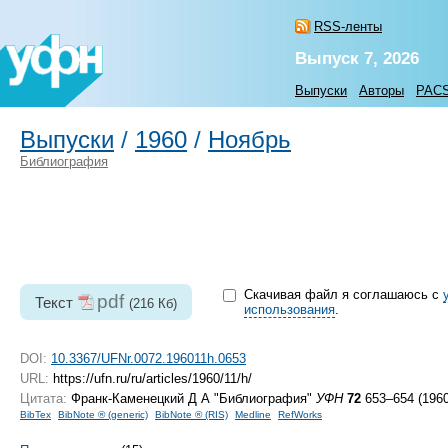
RSS-ленты
Выпуск 7, 2026
Выпуски
Авторы
PAC
Выпуски
/
1960
/
Ноябрь
Библиография
Скачивая файл я соглашаюсь с
pdf
Текст
(216 Кб)
использования
.
DOI:
10.3367/UFNr.0072.196011h.0653
URL:
https://ufn.ru/ru/articles/1960/11/h/
Цитата:
Франк-Каменецкий Д А "Библиография"
УФН
72
653–654 (1960
BibTex
BibNote ® (generic)
BibNote ® (RIS)
Medline
RefWorks