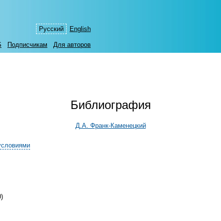
Русский
English
S
Подписчикам
Для авторов
Библиография
Д.А. Франк-Каменецкий
условиями
)