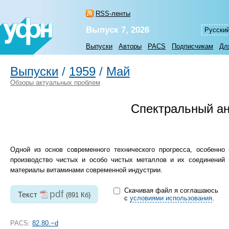
RSS-ленты
Выпуск 7, 2026
Русски
Выпуски
Авторы
PACS
Подписчикам
Дл
Выпуски
/
1959
/
Май
Обзоры актуальных проблем
Спектральный ан
Одной из основ современного технического прогресса, особенно
производство чистых и особо чистых металлов и их соединений 
материалы витаминами современной индустрии.
Скачивая файл я соглашаюсь
pdf
Текст
(891 Кб)
с
условиями использования
.
PACS:
82.80.−d