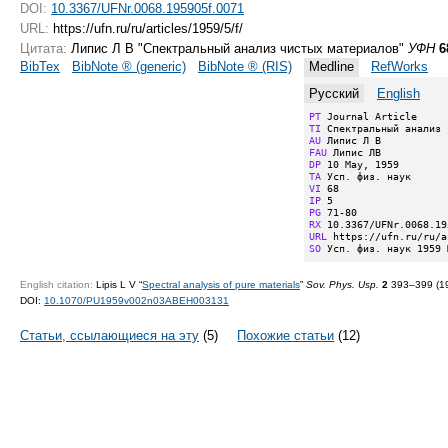
DOI:
10.3367/UFNr.0068.195905f.0071
URL:
https://ufn.ru/ru/articles/1959/5/f/
Цитата:
Липис Л В "Спектральный анализ чистых материалов"
УФН
6
BibTex
BibNote ® (generic)
BibNote ® (RIS)
Medline
RefWorks
Русский
English
PT
TI
AU
FAU
DP
TA
VI
IP
PG
RX
URL
SO
 Усп. физ. наук 1959 
English citation:
Lipis L V “
Spectral analysis of pure materials
”
Sov. Phys. Usp.
2
393–399 (19
DOI:
10.1070/PU1959v002n03ABEH003131
Статьи, ссылающиеся на эту
(5)
Похожие статьи
(12)