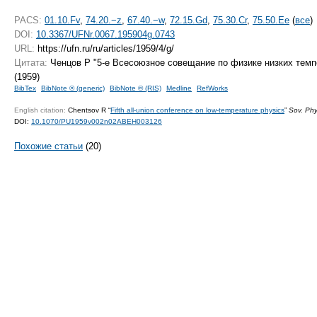
PACS:
01.10.Fv
,
74.20.−z
,
67.40.−w
,
72.15.Gd
,
75.30.Cr
,
75.50.Ee
(
все
)
DOI:
10.3367/UFNr.0067.195904g.0743
URL:
https://ufn.ru/ru/articles/1959/4/g/
Цитата:
Ченцов Р "
5-е
Всесоюзное совещание по физике низких тем
(1959)
BibTex
BibNote ® (generic)
BibNote ® (RIS)
Medline
RefWorks
English citation:
Chentsov R “
Fifth all-union conference on low-temperature physics
”
Sov. Phy
DOI:
10.1070/PU1959v002n02ABEH003126
Похожие статьи
(20)