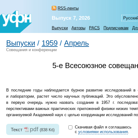
RSS-ленты
Выпуск 7, 2026
Русски
Выпуски
Авторы
PACS
Подписчикам
Дл
Выпуски
/
1959
/
Апрель
Совещания и конференции
5-е
Всесоюзное совещани
В последние годы наблюдается бурное развитие исследований в 
и лаборатории, растет число научных публикаций. Это обусловле
в первую очередь нужно назвать создание в 1957 г. последова
перспективами важных практических приложений физики низких темп
организуемой Академией наук с целью координации исследований по
Скачивая файл я соглашаюсь
pdf
Текст
(838 Кб)
с
условиями использования
.