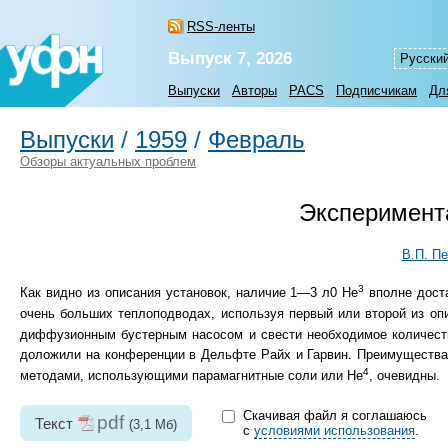
RSS-ленты
Выпуск 7, 2026
Русски
Выпуски
Авторы
PACS
Подписчикам
Дл
Выпуски
/
1959
/
Февраль
Обзоры актуальных проблем
Эксперимент
В.П. П
3
Как видно из описания установок, наличие 1—3 л0 Не
вполне доста
очень больших теплоподводах, используя первый или второй из оп
диффузионным бустерным насосом и свести необходимое количест
доложили на конференции в Дельфте Райх и Гарвин. Преимущества
4
методами, использующими парамагнитные соли или Не
, очевидны.
Скачивая файл я соглашаюсь
pdf
Текст
(3,1 Мб)
с
условиями использования
.