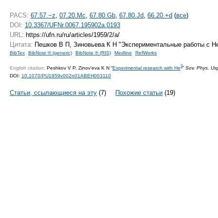
PACS:
67.57.−z
,
07.20.Mc
,
67.80.Gb
,
67.80.Jd
,
66.20.+d
(
все
)
DOI:
10.3367/UFNr.0067.195902a.0193
URL:
https://ufn.ru/ru/articles/1959/2/a/
Цитата:
Пешков В П, Зиновьева К Н "Экспериментальные работы с Н
BibTex
BibNote ® (generic)
BibNote ® (RIS)
Medline
RefWorks
3
English citation:
Peshkov V P, Zinov’eva K N “
Experimental research with He
”
Sov. Phys. Us
DOI:
10.1070/PU1959v002n01ABEH003110
Статьи, ссылающиеся на эту
(7)
Похожие статьи
(19)