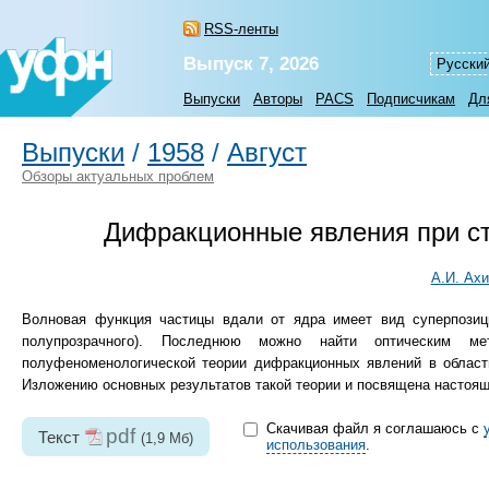
RSS-ленты
Выпуск 7, 2026
Русски
Выпуски
Авторы
PACS
Подписчикам
Дл
Выпуски
/
1958
/
Август
Обзоры актуальных проблем
Дифракционные явления при ст
А.И. Ахи
Волновая функция частицы вдали от ядра имеет вид суперпозиц
полупрозрачного). Последнюю можно найти оптическим м
полуфеноменологической теории дифракционных явлений в области
Изложению основных результатов такой теории и посвящена настоящ
Скачивая файл я соглашаюсь с
pdf
Текст
(1,9 Мб)
использования
.