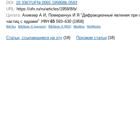
DOI:
10.3367/UFNr.0065.195808b.0593
URL:
https://ufn.ru/ru/articles/1958/8/b/
Цитата:
Ахиезер А И, Померанчук И Я "Дифракционные явления при 
частиц с ядрами"
УФН
65
593–630 (1958)
BibTex
BibNote ® (generic)
BibNote ® (RIS)
Medline
RefWorks
Статьи, ссылающиеся на эту
(18)
Похожие статьи
(18)