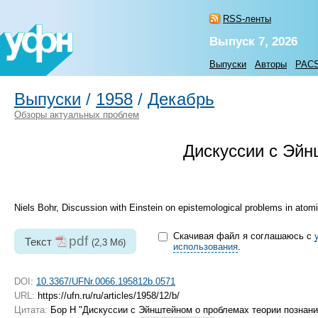
RSS-ленты
Выпуск 7, 2026
Выпуски
Авторы
PAC
Выпуски
/
1958
/
Декабрь
Обзоры актуальных проблем
Дискуссии с Эйн
Niels Bohr, Discussion with Einstein on epistemological problems in atom
Скачивая файл я соглашаюсь с
pdf
Текст
(2,3 Мб)
использования
.
DOI:
10.3367/UFNr.0066.195812b.0571
URL:
https://ufn.ru/ru/articles/1958/12/b/
Цитата:
Бор Н "Дискуссии с Эйнштейном о проблемах теории познани