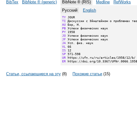
BibTex
BibNote ® (generic)
BibNote ® (RIS)
Medline
RefWorks
Русский
English
TY
TI
AU
PB
PY
JO
JF
JA
VL
IS
SP
UR
ER
 https://doi.org/10.3367/UFNr.0066.195
Статьи, ссылающиеся на эту
(8)
Похожие статьи
(15)