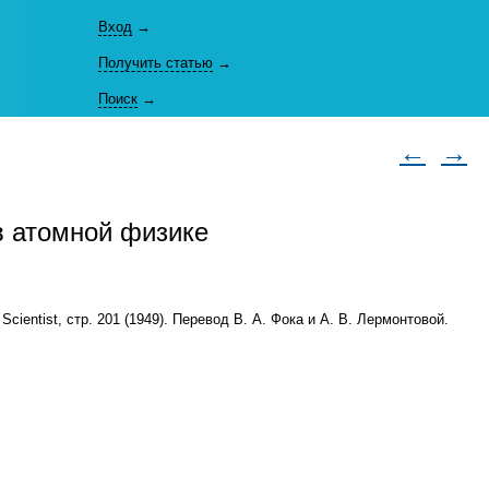
Вход
→
Получить статью
→
Поиск
→
←
→
в атомной физике
 — Scientist, стр. 201 (1949). Перевод В. А. Фока и А. В. Лермонтовой.