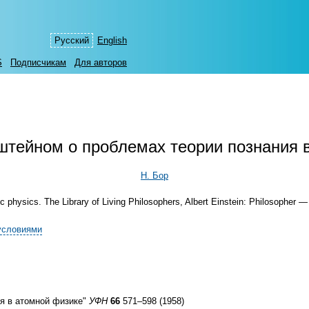
Русский
English
S
Подписчикам
Для авторов
штейном о проблемах теории познания 
Н. Бор
ic physics. The Library of Living Philosophers, Albert Einstein: Philosopher
условиями
я в атомной физике"
УФН
66
571–598 (1958)