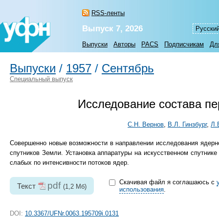
RSS-ленты
Выпуск 7, 2026
Русски
Выпуски
Авторы
PACS
Подписчикам
Дл
Выпуски
/
1957
/
Сентябрь
Специальный выпуск
Исследование состава пе
С.Н. Вернов
,
В.Л. Гинзбург
,
Л.
Совершенно новые возможности в направлении исследования ядерно
спутников Земли. Установка аппаратуры на искусственном спутник
слабых по интенсивности потоков ядер.
Скачивая файл я соглашаюсь с
pdf
Текст
(1,2 Мб)
использования
.
DOI:
10.3367/UFNr.0063.195709i.0131