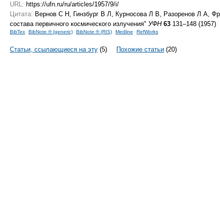
URL:
https://ufn.ru/ru/articles/1957/9/i/
Цитата:
Вернов С Н, Гинзбург В Л, Курносова Л В, Разоренов Л А, Ф
состава первичного космического излучения"
УФН
63
131–148 (1957)
BibTex
BibNote ® (generic)
BibNote ® (RIS)
Medline
RefWorks
Статьи, ссылающиеся на эту
(5)
Похожие статьи
(20)