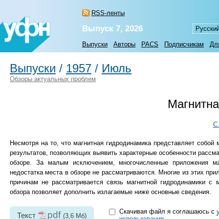
RSS-ленты
Выпуск 7, 2026
Русски
Выпуски
Авторы
PACS
Подписчикам
Дл
Выпуски
/
1957
/
Июль
Обзоры актуальных проблем
Магнитна
С
Несмотря на то, что магнитная гидродинамика представляет собой
результатов, позволяющих выявить характерные особенности рассма
обзоре. За малым исключением, многочисленные приложения ма
недостатка места в обзоре не рассматриваются. Многие из этих пр
причинам не рассматривается связь магнитной гидродинамики с м
обзора позволяет дополнить излагаемые ниже основные сведения.
Скачивая файл я соглашаюсь с
pdf
Текст
(3,6 Мб)
использования
.