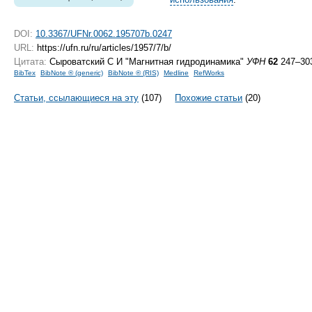
DOI:
10.3367/UFNr.0062.195707b.0247
URL:
https://ufn.ru/ru/articles/1957/7/b/
Цитата:
Сыроватский С И "Магнитная гидродинамика"
УФН
62
247–303
BibTex
BibNote ® (generic)
BibNote ® (RIS)
Medline
RefWorks
Статьи, ссылающиеся на эту
(107)
Похожие статьи
(20)