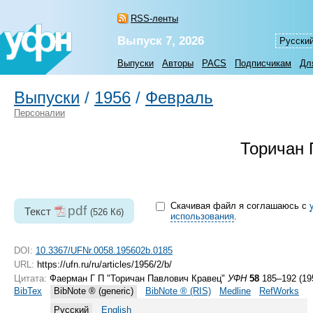
RSS-ленты
Выпуск 7, 2026
Русски
Выпуски
Авторы
PACS
Подписчикам
Дл
Выпуски
/
1956
/
Февраль
Персоналии
Торичан 
Скачивая файл я соглашаюсь с
pdf
Текст
(526 Кб)
использования
.
DOI:
10.3367/UFNr.0058.195602b.0185
URL:
https://ufn.ru/ru/articles/1956/2/b/
Цитата:
Фаерман Г П "Торичан Павлович Кравец"
УФН
58
185–192 (19
BibTex
BibNote ® (generic)
BibNote ® (RIS)
Medline
RefWorks
Русский
English