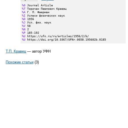
%0
%T
%A
%I
%D
%J
%V
%N
%P
%U
%U
 https://doi.org/10.3367/UFNr.0058.195602b.0185
Т.П. Кравец
— автор УФН
Похожие статьи
(3)