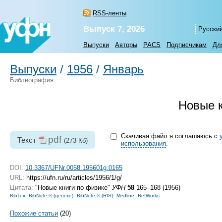
RSS-ленты
Выпуск 7, 2026
Русски
Выпуски
Авторы
PACS
Подписчикам
Дл
Выпуски
/
1956
/
Январь
Библиография
Новые к
Скачивая файл я соглашаюсь с
pdf
Текст
(273 Кб)
использования
.
DOI:
10.3367/UFNr.0058.195601g.0165
URL:
https://ufn.ru/ru/articles/1956/1/g/
Цитата:
"Новые книги по физике"
УФН
58
165–168 (1956)
BibTex
BibNote ® (generic)
BibNote ® (RIS)
Medline
RefWorks
Похожие статьи
(20)