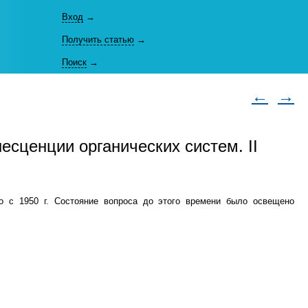
Вход
→
Получить статью
→
Поиск
→
←
→
сценции органических систем. II
о с 1950 г. Состояние вопроса до этого времени было освещено