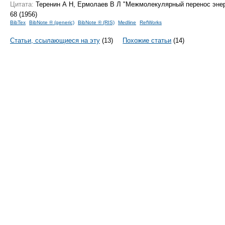
Цитата:
Теренин А Н, Ермолаев В Л "Межмолекулярный перенос энерг
68 (1956)
BibTex
BibNote ® (generic)
BibNote ® (RIS)
Medline
RefWorks
Статьи, ссылающиеся на эту
(13)
Похожие статьи
(14)