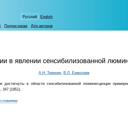
Русский
English
S
Подписчикам
Для авторов
и в явлении сенсибилизованной люмине
А.Н. Теренин
,
В.Л. Ермолаев
е достигнуты в области сенсибилизованной люминесценции примерн
 347 (1951).
условиями