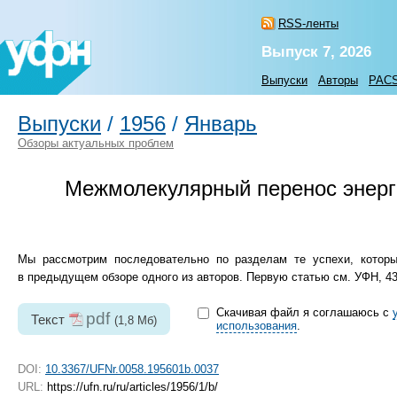
RSS-ленты
Выпуск 7, 2026
Выпуски
Авторы
PAC
Выпуски
/
1956
/
Январь
Обзоры актуальных проблем
Межмолекулярный перенос энерги
Мы рассмотрим последовательно по разделам те успехи, которы
в предыдущем обзоре одного из авторов. Первую статью см. УФН, 43,
Скачивая файл я соглашаюсь с
pdf
Текст
(1,8 Мб)
использования
.
DOI:
10.3367/UFNr.0058.195601b.0037
URL:
https://ufn.ru/ru/articles/1956/1/b/