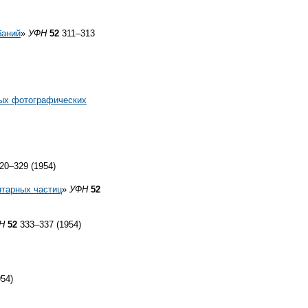
баний
»
УФН
52
311–313
лых фотографических
20–329 (1954)
нтарных частиц
»
УФН
52
Н
52
333–337 (1954)
54)