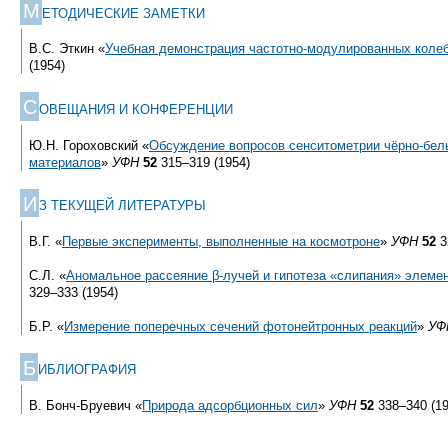
М
ЕТОДИЧЕСКИЕ ЗАМЕТКИ
В.С. Эткин «
Учебная демонстрация частотно-модулированных коле
(1954)
С
ОВЕЩАНИЯ И КОНФЕРЕНЦИИ
Ю.Н. Гороховский «
Обсуждение вопросов сенситометрии чёрно-бе
материалов
»
УФН
52
315–319 (1954)
И
З ТЕКУЩЕЙ ЛИТЕРАТУРЫ
В.Г. «
Первые эксперименты, выполненные на космотроне
»
УФН
52
3
С.Л. «
Аномальное рассеяние β-лучей и гипотеза «слипания» элеме
329–333 (1954)
Б.Р. «
Измерение поперечных сечений фотонейтронных реакций
»
УФ
Б
ИБЛИОГРАФИЯ
В. Бонч-Бруевич «
Природа адсорбционных сил
»
УФН
52
338–340 (19