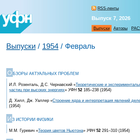
RSS-ленты
Выпуск 7, 2026
Выпуски
Авторы
PAC
Выпуски
/
1954
/
Февраль
О
БЗОРЫ АКТУАЛЬНЫХ ПРОБЛЕМ
И.Л. Розенталь, Д.С. Чернавский «
Теоретические и эксперименталь
частиц при высоких энергиях
»
УФН
52
185–238 (1954)
Д. Хилл, Дж. Уаллер «
Строение ядра и интерпретация явлений дел
(1954)
И
З ИСТОРИИ ФИЗИКИ
М.М. Гуревич «
Теория цветов Ньютона
»
УФН
52
291–310 (1954)