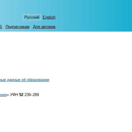
Русский
English
S
Подписчикам
Для авторов
ные данные об образовании
ения
»
УФН
52
239–289