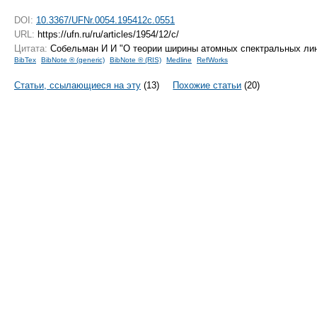
DOI:
10.3367/UFNr.0054.195412c.0551
URL:
https://ufn.ru/ru/articles/1954/12/c/
Цитата:
Собельман И И "О теории ширины атомных спектральных ли
BibTex
BibNote ® (generic)
BibNote ® (RIS)
Medline
RefWorks
Статьи, ссылающиеся на эту
(13)
Похожие статьи
(20)