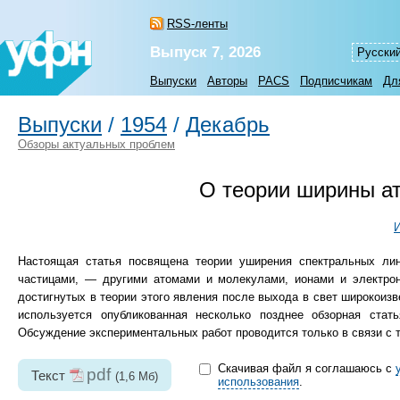
RSS-ленты
Выпуск 7, 2026
Русски
Выпуски
Авторы
PACS
Подписчикам
Дл
Выпуски
/
1954
/
Декабрь
Обзоры актуальных проблем
О теории ширины а
И
Настоящая статья посвящена теории уширения спектральных ли
частицами, — другими атомами и молекулами, ионами и электрон
достигнутых в теории этого явления после выхода в свет широкоизве
используется опубликованная несколько позднее обзорная стать
Обсуждение экспериментальных работ проводится только в связи с т
Скачивая файл я соглашаюсь с
pdf
Текст
(1,6 Мб)
использования
.