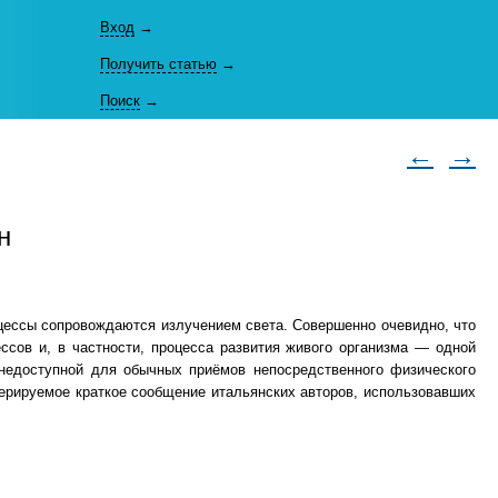
Вход
→
Получить статью
→
Поиск
→
←
→
н
роцессы сопровождаются излучением света. Совершенно очевидно, что
сов и, в частности, процесса развития живого организма — одной
недоступной для обычных приёмов непосредственного физического
ерируемое краткое сообщение итальянских авторов, использовавших