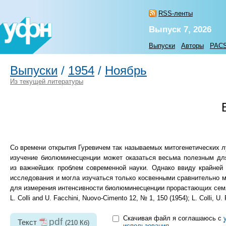
RSS-ленты
Выпуск 7, 2026
Выпуски
Авторы
PAC
Выпуски
/
1954
/
Ноябрь
Из текущей литературы
Co времени открытия Гуревичем так называемых митогенетических лу
изучение биолюминесценции может оказаться весьма полезным для
из важнейших проблем современной науки. Однако ввиду крайней
исследования и могла изучаться только косвенными сравнительно 
для измерения интенсивности биолюминесценции прорастающих сем
L. Colli and U. Fассhini, Nuovo-Cimento 12, № 1, 150 (1954); L. Colli, U
Скачивая файл я соглашаюсь с
pdf
Текст
(210 Кб)
использования
.