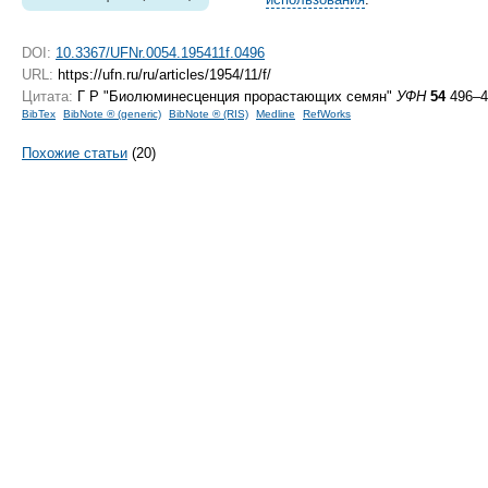
DOI:
10.3367/UFNr.0054.195411f.0496
URL:
https://ufn.ru/ru/articles/1954/11/f/
Цитата:
Г Р "Биолюминесценция прорастающих семян"
УФН
54
496–4
BibTex
BibNote ® (generic)
BibNote ® (RIS)
Medline
RefWorks
Похожие статьи
(20)