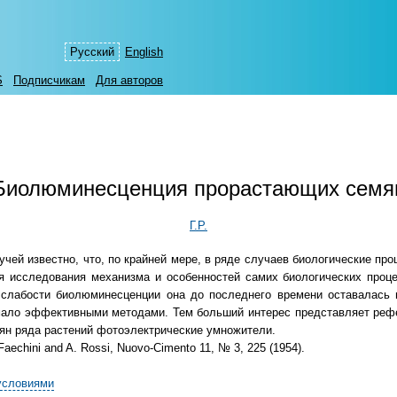
Русский
English
S
Подписчикам
Для авторов
Биолюминесценция прорастающих семя
Г.Р.
чей известно, что, по крайней мере, в ряде случаев биологические п
 исследования механизма и особенностей самих биологических процес
 слабости биолюминесценции она до последнего времени оставалась 
мало эффективными методами. Тем больший интерес представляет реф
ян ряда растений фотоэлектрические умножители.
. Faechini and A. Rossi, Nuovo-Cimento 11, № 3, 225 (1954).
условиями