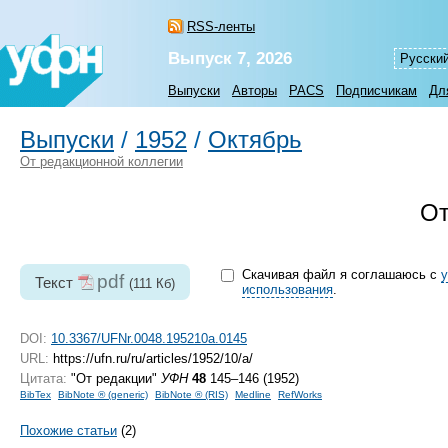
RSS-ленты
Выпуск 7, 2026
Русски
Выпуски
Авторы
PACS
Подписчикам
Дл
Выпуски
/
1952
/
Октябрь
От редакционной коллегии
От
Скачивая файл я соглашаюсь с
pdf
Текст
(111 Кб)
использования
.
DOI:
10.3367/UFNr.0048.195210a.0145
URL:
https://ufn.ru/ru/articles/1952/10/a/
Цитата:
"От редакции"
УФН
48
145–146 (1952)
BibTex
BibNote ® (generic)
BibNote ® (RIS)
Medline
RefWorks
Похожие статьи
(2)