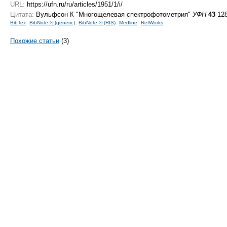
URL:
https://ufn.ru/ru/articles/1951/1/i/
Цитата:
Вульфсон К "Многощелевая спектрофотометрия"
УФН
43
128
BibTex
BibNote ® (generic)
BibNote ® (RIS)
Medline
RefWorks
Похожие статьи
(3)