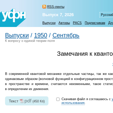
RSS-ленты
Выпуск 7, 2026
Русски
Выпуски
Авторы
PACS
Подписчикам
Дл
Выпуски
/
1950
/
Сентябрь
К вопросу о единой теории поля
Замечания к кванто
В современной квантовой механике отдельные частицы, так же ка
одинаковым образом (волновой функцией в конфигурационном прост
в пространстве и времени, считаются неизменными, такое статис
в определении их движения.
Скачивая файл я соглашаюсь с
pdf
Текст
(450 Кб)
использования
.