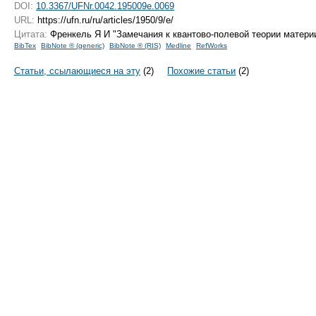
DOI:
10.3367/UFNr.0042.195009e.0069
URL:
https://ufn.ru/ru/articles/1950/9/e/
Цитата:
Френкель Я И "Замечания к квантово-полевой теории матери
BibTex
BibNote ® (generic)
BibNote ® (RIS)
Medline
RefWorks
Статьи, ссылающиеся на эту
(2)
Похожие статьи
(2)